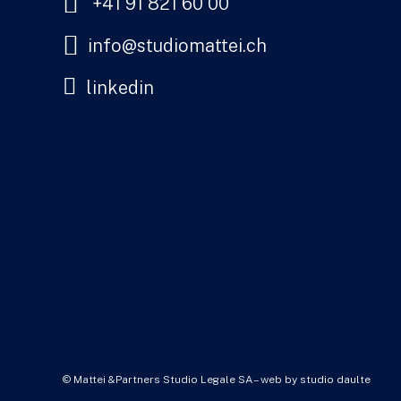
+41 91 821 60 00
info@studiomattei.ch
linkedin
© Mattei &Partners Studio Legale SA – web by
studio daulte